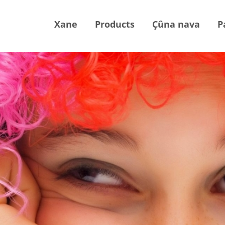
Xane
Products
Çûna nava
P