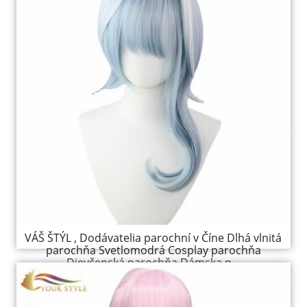
VÁŠ ŠTÝL , Dodávatelia parochní v Číne Dlhá vlnitá
parochňa Svetlomodrá Cosplay parochňa
Dievčenská parochňa Dámska p...