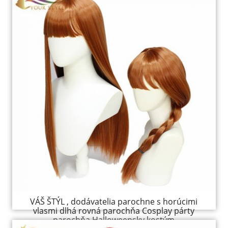
VÁŠ ŠTÝL , dodávatelia parochne s horúcimi
vlasmi dlhá rovná parochňa Cosplay párty
parochňa Halloweensky kostým