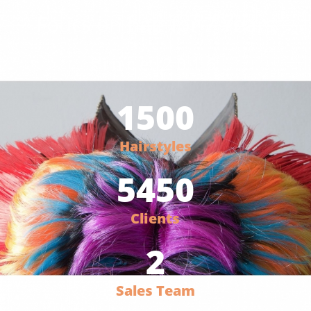
Foucs on hair for 7 Years
since 2016
1500
Hairstyles
5450
Clients
2
Sales Team