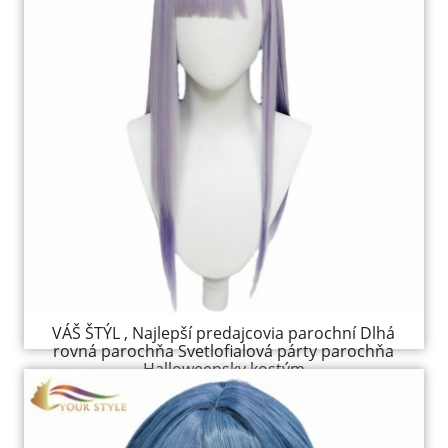
VÁŠ ŠTÝL , Najlepší predajcovia parochní Dlhá
rovná parochňa Svetlofialová párty parochňa
Halloweensky kostým