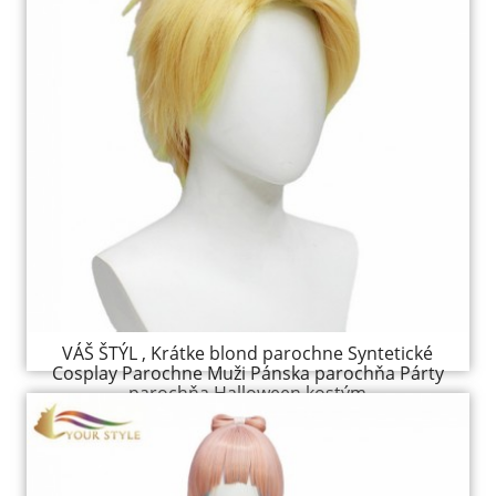
VÁŠ ŠTÝL , Krátke blond parochne Syntetické
Cosplay Parochne Muži Pánska parochňa Párty
parochňa Halloween kostým