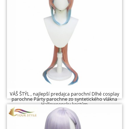
VÁŠ ŠTÝL , najlepší predajca parochní Dlhé cosplay
parochne Párty parochne zo syntetického vlákna
Halloweensky kostým