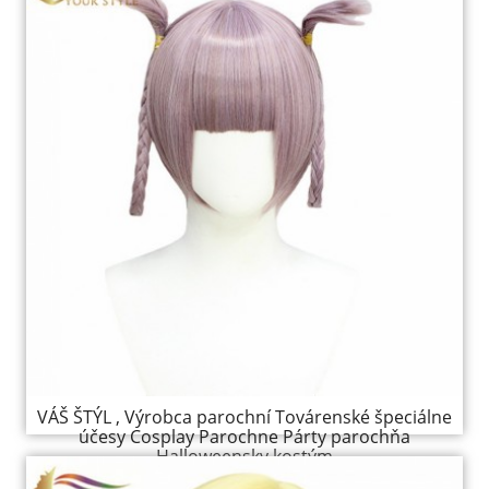
VÁŠ ŠTÝL , Výrobca parochní Továrenské špeciálne
účesy Cosplay Parochne Párty parochňa
Halloweensky kostým