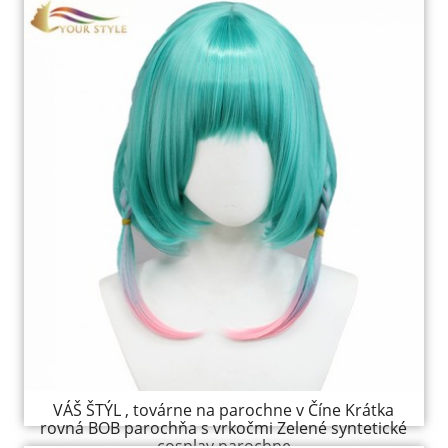
VÁŠ ŠTÝL , továrne na parochne v Číne Krátka
rovná BOB parochňa s vrkočmi Zelené syntetické
cosplay parochne